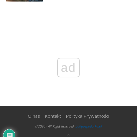
ad
O nas
Kontakt
Polityka Prywatności
@2020 - All Right Reserved.
300gospodarka.pl