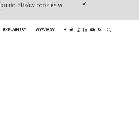
×
ępu do plików cookies w
NA JEDEN WAKAT PRZYPADAJĄ 
EXPLAINERY
WYWIADY