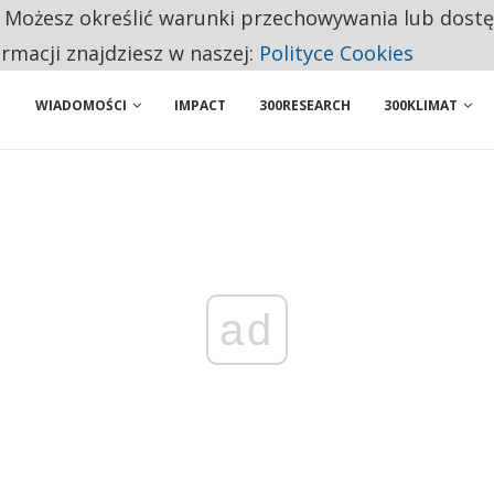
. Możesz określić warunki przechowywania lub dost
NIORZY PRZEZNACZAJĄ NA PODSTAWOWE ZAKUPY
ormacji znajdziesz w naszej:
Polityce Cookies
WIADOMOŚCI
IMPACT
300RESEARCH
300KLIMAT
ad