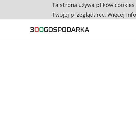
Ta strona używa plików cookies
TYLKO U NAS
CO TRZECIĄ ZŁOTÓWKĘ Z EMERYTURY SE
Twojej przeglądarce. Więcej inf