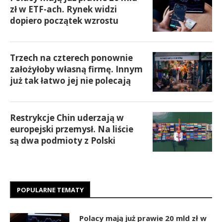
zł w ETF-ach. Rynek widzi
dopiero początek wzrostu
Trzech na czterech ponownie
założyłoby własną firmę. Innym
już tak łatwo jej nie polecają
Restrykcje Chin uderzają w
europejski przemysł. Na liście
są dwa podmioty z Polski
POPULARNE TEMATY
Polacy mają już prawie 20 mld zł w