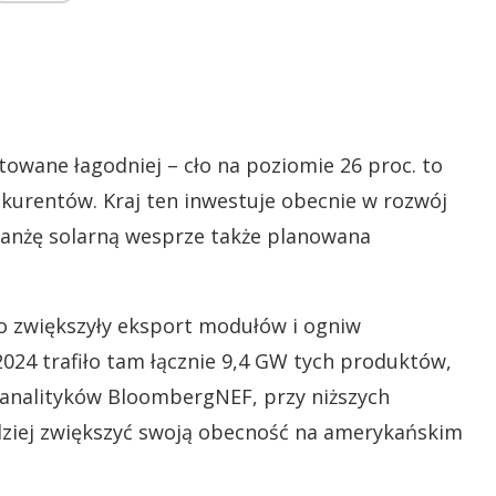
towane łagodniej – cło na poziomie 26 proc. to
nkurentów. Kraj ten inwestuje obecnie w rozwój
Branżę solarną wesprze także planowana
co zwiększyły eksport modułów i ogniw
024 trafiło tam łącznie 9,4 GW tych produktów,
m analityków BloombergNEF, przy niższych
dziej zwiększyć swoją obecność na amerykańskim