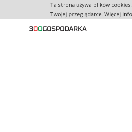
Ta strona używa plików cookies
TYLKO U NAS
RESTRYKCJE CHIN UDERZAJĄ W EUROPEJSKI
Twojej przeglądarce. Więcej inf