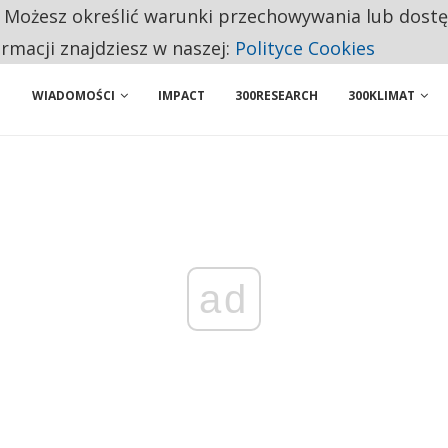
. Możesz określić warunki przechowywania lub dost
 PRZEMYSŁ. NA LIŚCIE SĄ DWA PODMIOTY Z POLSKI
ormacji znajdziesz w naszej:
Polityce Cookies
WIADOMOŚCI
IMPACT
300RESEARCH
300KLIMAT
ad