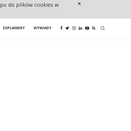
×
ępu do plików cookies w
CO TRZECIĄ ZŁOTÓWKĘ Z EMER
EXPLAINERY
WYWIADY