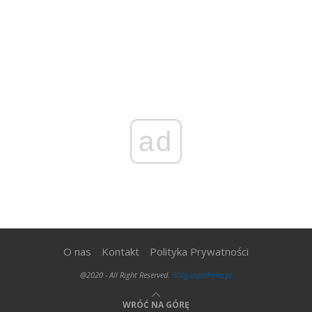
ad
O nas
Kontakt
Polityka Prywatności
@2020 - All Right Reserved.
300gospodarka.pl
WRÓĆ NA GÓRĘ