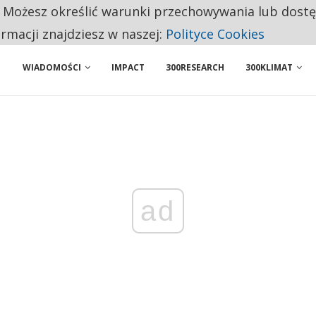
. Możesz określić warunki przechowywania lub dost
 PRZEMYSŁ. NA LIŚCIE SĄ DWA PODMIOTY Z POLSKI
ormacji znajdziesz w naszej:
Polityce Cookies
WIADOMOŚCI
IMPACT
300RESEARCH
300KLIMAT
ad