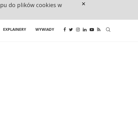
×
ępu do plików cookies w
CO TRZECIĄ ZŁOTÓWKĘ Z EMER
EXPLAINERY
WYWIADY