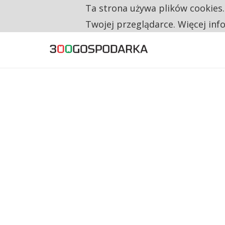
Ta strona używa plików cookies
TYLKO U NAS
RESTRYKCJE CHIN UDERZAJĄ W EUROPEJSKI
Twojej przeglądarce. Więcej inf