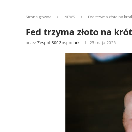
Strona główna
NEWS
Fed trzyma złoto na krót
Fed trzyma złoto na kró
przez
Zespół 300Gospodarki
25 maja 2026