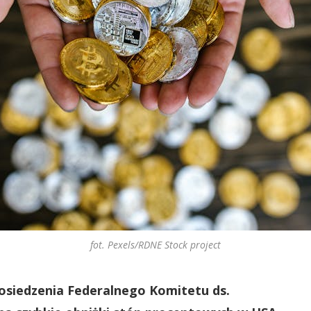
fot. Pexels/RDNE Stock project
osiedzenia Federalnego Komitetu ds.