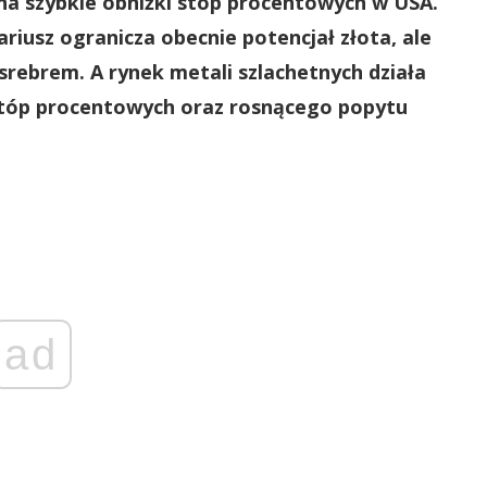
na szybkie obniżki stóp procentowych w USA.
iusz ogranicza obecnie potencjał złota, ale
srebrem. A rynek metali szlachetnych działa
stóp procentowych oraz rosnącego popytu
ad