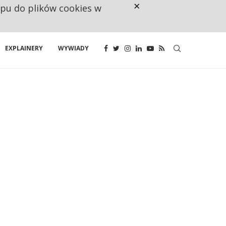
×
ępu do plików cookies w
CO TRZECIĄ ZŁOTÓWKĘ Z EMER
EXPLAINERY
WYWIADY