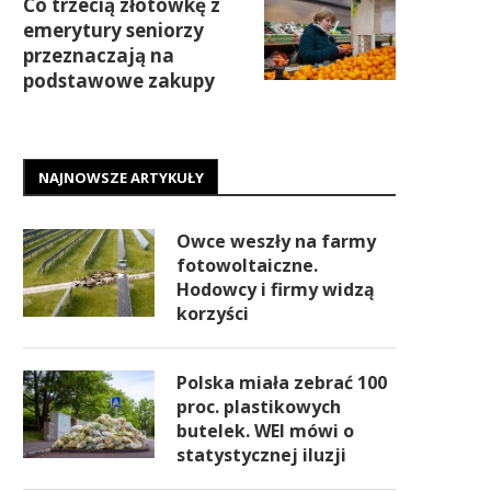
Co trzecią złotówkę z
emerytury seniorzy
przeznaczają na
podstawowe zakupy
NAJNOWSZE ARTYKUŁY
Owce weszły na farmy
fotowoltaiczne.
Hodowcy i firmy widzą
korzyści
Polska miała zebrać 100
proc. plastikowych
butelek. WEI mówi o
statystycznej iluzji