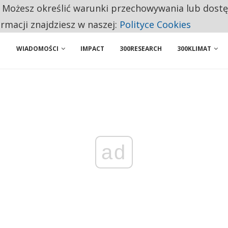
. Możesz określić warunki przechowywania lub dost
 PRZEMYSŁ. NA LIŚCIE SĄ DWA PODMIOTY Z POLSKI
ormacji znajdziesz w naszej:
Polityce Cookies
WIADOMOŚCI
IMPACT
300RESEARCH
300KLIMAT
ad