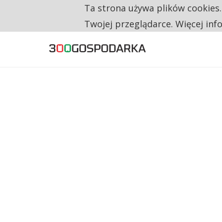
Ta strona używa plików cookies
TYLKO U NAS
RESTRYKCJE CHIN UDERZAJĄ W EUROPEJSKI
Twojej przeglądarce. Więcej inf