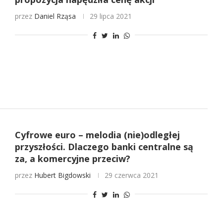
przez
Daniel Rząsa
29 lipca 2021
Cyfrowe euro – melodia (nie)odległej
przyszłości. Dlaczego banki centralne są
za, a komercyjne przeciw?
przez
Hubert Bigdowski
29 czerwca 2021