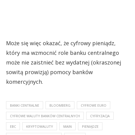
Może się więc okazać, że cyfrowy pieniądz,
który ma wzmocnić role banku centralnego
może nie zaistnieć bez wydatnej (okraszonej
sowitą prowizją) pomocy banków
komercyjnych.
BANKI CENTRALNE
BLOOMBERG
CYFROWE EURO
CYFROWE WALUTY BANKÓW CENTRALNYCH
CYFRYZACJA
EBC
KRYPTOWALUTY
MAIN
PIENIĄDZE