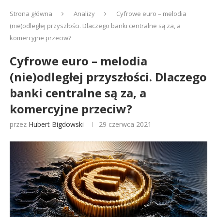
Strona główna
Analizy
Cyfrowe euro – melodia
(nie)odległej przyszłości. Dlaczego banki centralne są za, a
komercyjne przeciw?
Cyfrowe euro – melodia
(nie)odległej przyszłości. Dlaczego
banki centralne są za, a
komercyjne przeciw?
przez
Hubert Bigdowski
29 czerwca 2021