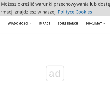
. Możesz określić warunki przechowywania lub dost
 PRZEMYSŁ. NA LIŚCIE SĄ DWA PODMIOTY Z POLSKI
ormacji znajdziesz w naszej:
Polityce Cookies
WIADOMOŚCI
IMPACT
300RESEARCH
300KLIMAT
ad