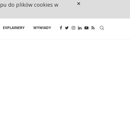
×
ępu do plików cookies w
CO TRZECIĄ ZŁOTÓWKĘ Z EMER
EXPLAINERY
WYWIADY