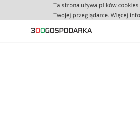
Ta strona używa plików cookies
TYLKO U NAS
RESTRYKCJE CHIN UDERZAJĄ W EUROPEJSKI
Twojej przeglądarce. Więcej inf