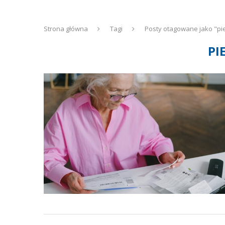
Strona główna
Tagi
Posty otagowane jako "pi
PI