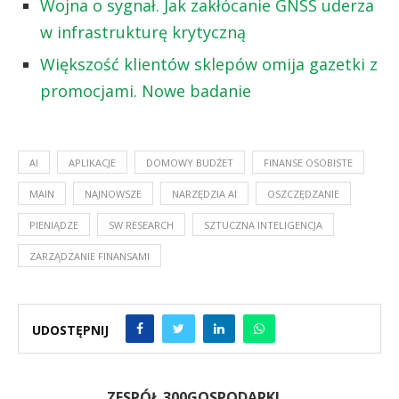
Wojna o sygnał. Jak zakłócanie GNSS uderza
w infrastrukturę krytyczną
Większość klientów sklepów omija gazetki z
promocjami. Nowe badanie
AI
APLIKACJE
DOMOWY BUDŻET
FINANSE OSOBISTE
MAIN
NAJNOWSZE
NARZĘDZIA AI
OSZCZĘDZANIE
PIENIĄDZE
SW RESEARCH
SZTUCZNA INTELIGENCJA
ZARZĄDZANIE FINANSAMI
UDOSTĘPNIJ
ZESPÓŁ 300GOSPODARKI