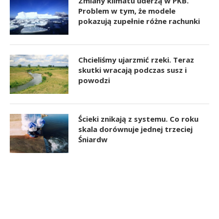
Zmiany klimatu uderzą w PKB.
Problem w tym, że modele
pokazują zupełnie różne rachunki
Chcieliśmy ujarzmić rzeki. Teraz
skutki wracają podczas susz i
powodzi
Ścieki znikają z systemu. Co roku
skala dorównuje jednej trzeciej
Śniardw