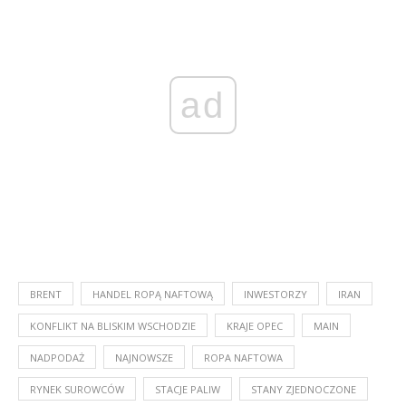
ad
BRENT
HANDEL ROPĄ NAFTOWĄ
INWESTORZY
IRAN
KONFLIKT NA BLISKIM WSCHODZIE
KRAJE OPEC
MAIN
NADPODAŻ
NAJNOWSZE
ROPA NAFTOWA
RYNEK SUROWCÓW
STACJE PALIW
STANY ZJEDNOCZONE