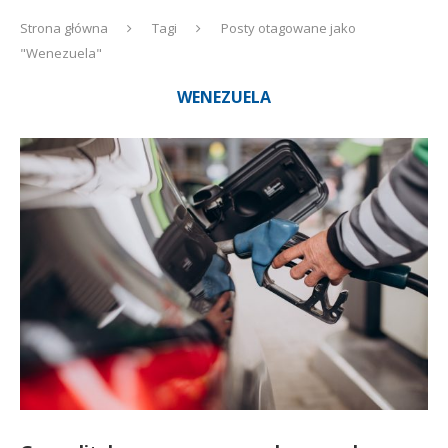
Strona główna
Tagi
Posty otagowane jako
"Wenezuela"
WENEZUELA