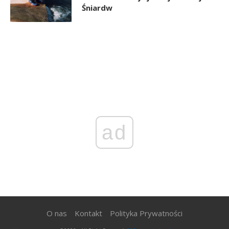
Śniardw
ad
O nas
Kontakt
Polityka Prywatności