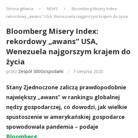
Strona główna
NEWS
Bloomberg Misery Index:
rekordowy „awans” USA, Wenezuela najgorszym krajem do życia
Bloomberg Misery Index:
rekordowy „awans” USA,
Wenezuela najgorszym krajem do
życia
przez
Zespół 300Gospodarki
7 sierpnia 2020
Stany Zjednoczone zaliczą prawdopodobnie
największy „awans” w rankingu globalnej
nędzy gospodarczej, co dowodzi, jak wielkie
spustoszenie w amerykańskiej gospodarce
spowodowała pandemia – podaje
Bloomberg
.