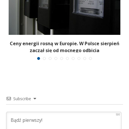
Ceny energii rosną w Europie. W Polsce sierpień
K
zaczął się od mocnego odbicia
Subscribe
500