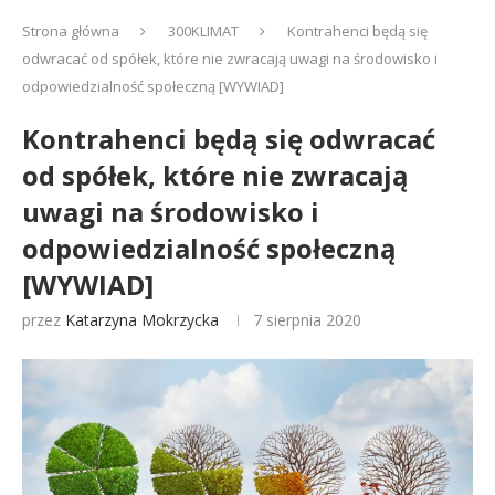
Strona główna
300KLIMAT
Kontrahenci będą się
odwracać od spółek, które nie zwracają uwagi na środowisko i
odpowiedzialność społeczną [WYWIAD]
Kontrahenci będą się odwracać
od spółek, które nie zwracają
uwagi na środowisko i
odpowiedzialność społeczną
[WYWIAD]
przez
Katarzyna Mokrzycka
7 sierpnia 2020