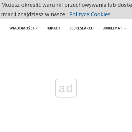
. Możesz określić warunki przechowywania lub dost
 PRZEMYSŁ. NA LIŚCIE SĄ DWA PODMIOTY Z POLSKI
ormacji znajdziesz w naszej:
Polityce Cookies
WIADOMOŚCI
IMPACT
300RESEARCH
300KLIMAT
ad