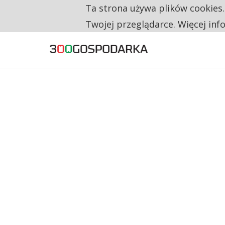
Ta strona używa plików cookies
TYLKO U NAS
RESTRYKCJE CHIN UDERZAJĄ W EUROPEJSKI
Twojej przeglądarce. Więcej inf