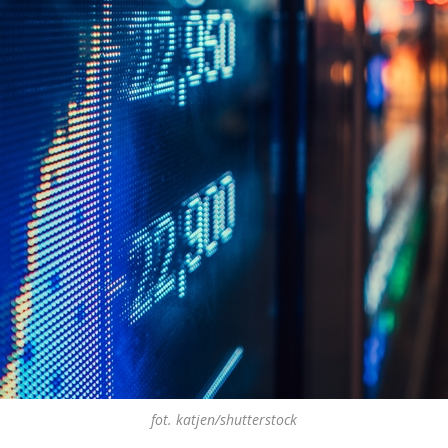
fot. katjen/shutterstock