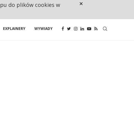
×
ępu do plików cookies w
CO TRZECIĄ ZŁOTÓWKĘ Z EMER
EXPLAINERY
WYWIADY