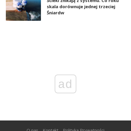
Ścieki znikają z systemu. Co roku
skala dorównuje jednej trzeciej
Śniardw
ad
O nas
Kontakt
Polityka Prywatności