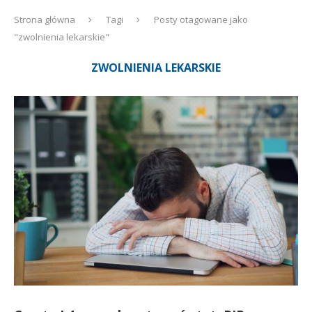
Strona główna
Tagi
Posty otagowane jako
"zwolnienia lekarskie"
ZWOLNIENIA LEKARSKIE