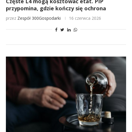
Częste L4 mogą kosztować etat. PIP
przypomina, gdzie kończy się ochrona
przez
Zespół 300Gospodarki
16 czerwca 2026