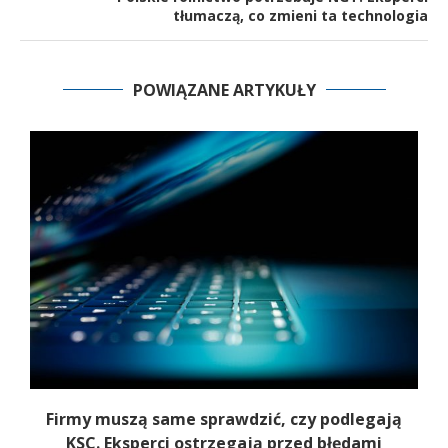
tłumaczą, co zmieni ta technologia
POWIĄZANE ARTYKUŁY
Firmy muszą same sprawdzić, czy podlegają
T
KSC. Eksperci ostrzegają przed błędami