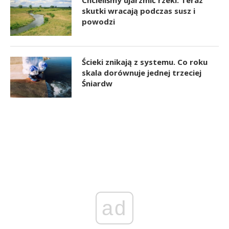
Chcieliśmy ujarzmić rzeki. Teraz
skutki wracają podczas susz i
powodzi
Ścieki znikają z systemu. Co roku
skala dorównuje jednej trzeciej
Śniardw
ad