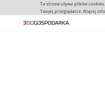
Ta strona używa plików cookies
TYLKO U NAS
CO TRZECIĄ ZŁOTÓWKĘ Z EMERYTURY SE
Twojej przeglądarce. Więcej inf