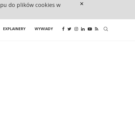
×
ępu do plików cookies w
NA JEDEN WAKAT PRZYPADAJĄ 
EXPLAINERY
WYWIADY