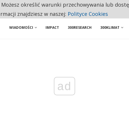
. Możesz określić warunki przechowywania lub dost
NIORZY PRZEZNACZAJĄ NA PODSTAWOWE ZAKUPY
ormacji znajdziesz w naszej:
Polityce Cookies
WIADOMOŚCI
IMPACT
300RESEARCH
300KLIMAT
ad