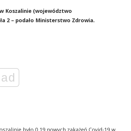
w Koszalinie (województwo
ła 2 – podało Ministerstwo Zdrowia.
ad
oszalinie było 0,19 nowych zakażeń Covid-19 w