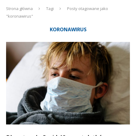
Strona główna
Tagi
Posty otagowane jako
"koronawirus"
KORONAWIRUS