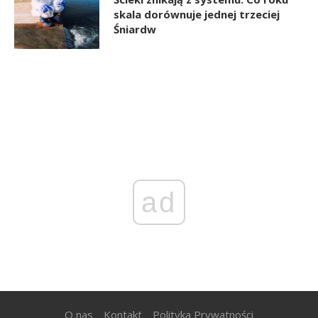
skala dorównuje jednej trzeciej
Śniardw
ad
O nas
Kontakt
Polityka Prywatności