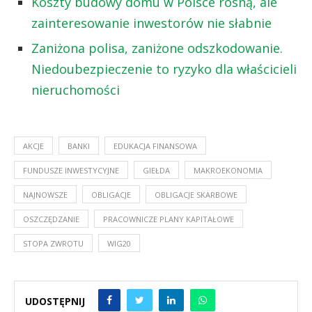
Koszty budowy domu w Polsce rosną, ale
zainteresowanie inwestorów nie słabnie
Zaniżona polisa, zaniżone odszkodowanie.
Niedoubezpieczenie to ryzyko dla właścicieli
nieruchomości
AKCJE
BANKI
EDUKACJA FINANSOWA
FUNDUSZE INWESTYCYJNE
GIEŁDA
MAKROEKONOMIA
NAJNOWSZE
OBLIGACJE
OBLIGACJE SKARBOWE
OSZCZĘDZANIE
PRACOWNICZE PLANY KAPITAŁOWE
STOPA ZWROTU
WIG20
UDOSTĘPNIJ