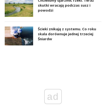
Chcieliśmy ujarzmić rzeki. Teraz
skutki wracają podczas susz i
powodzi
Ścieki znikają z systemu. Co roku
skala dorównuje jednej trzeciej
Śniardw
ad