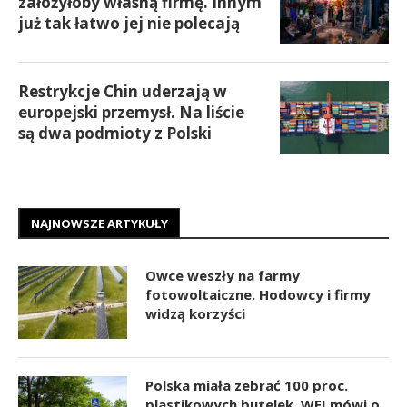
założyłoby własną firmę. Innym
już tak łatwo jej nie polecają
Restrykcje Chin uderzają w
europejski przemysł. Na liście
są dwa podmioty z Polski
NAJNOWSZE ARTYKUŁY
Owce weszły na farmy
fotowoltaiczne. Hodowcy i firmy
widzą korzyści
Polska miała zebrać 100 proc.
plastikowych butelek. WEI mówi o