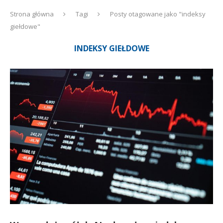
Strona główna
Tagi
Posty otagowane jako "indeksy
giełdowe"
INDEKSY GIEŁDOWE