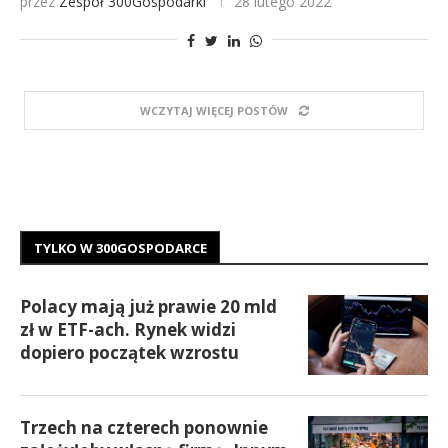
przez
Zespół 300Gospodarki
28 lutego 2022
WCZYTAJ WIĘCEJ POSTÓW
TYLKO W 300GOSPODARCE
Polacy mają już prawie 20 mld
zł w ETF-ach. Rynek widzi
dopiero początek wzrostu
Trzech na czterech ponownie