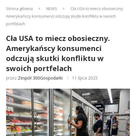
Strona główna
NEWS
Cła USA to miecz obosieczny.
Amerykańscy konsumenci odczują skutki konfliktu w swoich
portfelach
Cła USA to miecz obosieczny.
Amerykańscy konsumenci
odczują skutki konfliktu w
swoich portfelach
przez
Zespół 300Gospodarki
11 lipca 2025