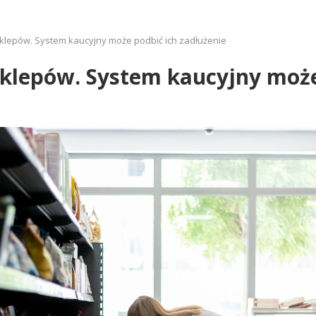
klepów. System kaucyjny może podbić ich zadłużenie
klepów. System kaucyjny może 