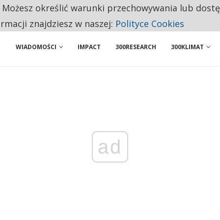
. Możesz określić warunki przechowywania lub dost
 PRZEMYSŁ. NA LIŚCIE SĄ DWA PODMIOTY Z POLSKI
ormacji znajdziesz w naszej:
Polityce Cookies
WIADOMOŚCI
IMPACT
300RESEARCH
300KLIMAT
ad