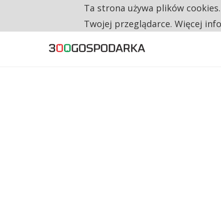
Ta strona używa plików cookies
TYLKO U NAS
RESTRYKCJE CHIN UDERZAJĄ W EUROPEJSKI
Twojej przeglądarce. Więcej inf