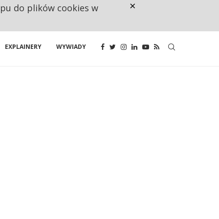
×
ępu do plików cookies w
CO TRZECIĄ ZŁOTÓWKĘ Z EMER
EXPLAINERY
WYWIADY