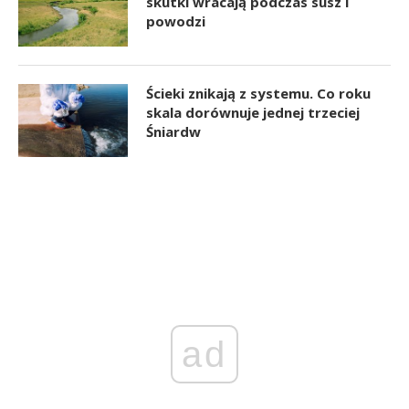
skutki wracają podczas susz i
powodzi
Ścieki znikają z systemu. Co roku
skala dorównuje jednej trzeciej
Śniardw
ad