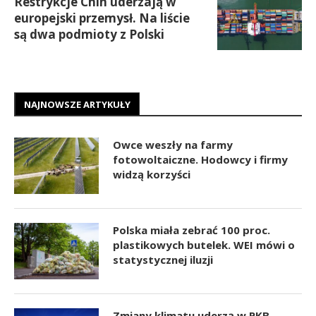
Restrykcje Chin uderzają w
europejski przemysł. Na liście
są dwa podmioty z Polski
NAJNOWSZE ARTYKUŁY
Owce weszły na farmy
fotowoltaiczne. Hodowcy i firmy
widzą korzyści
Polska miała zebrać 100 proc.
plastikowych butelek. WEI mówi o
statystycznej iluzji
Zmiany klimatu uderzą w PKB.