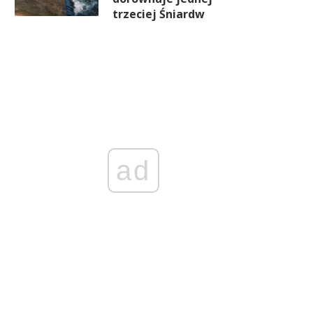
trzeciej Śniardw
ad