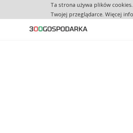
Ta strona używa plików cookies
TYLKO U NAS
RESTRYKCJE CHIN UDERZAJĄ W EUROPEJSKI
Twojej przeglądarce. Więcej inf