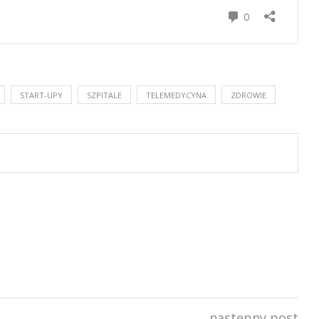
START-UPY
SZPITALE
TELEMEDYCYNA
ZDROWIE
następny post