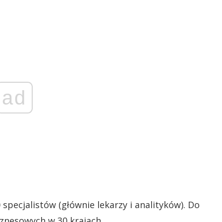
ad
pecjalistów (głównie lekarzy i analityków). Do
iznesowych w 30 krajach.