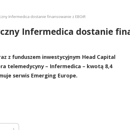
yczny Infermedica dostanie finansowanie z EBOiR
yczny Infermedica dostanie fi
az z funduszem inwestycyjnym Head Capital
ora telemedycyny – Infermedica – kwotą 8,4
rmuje serwis Emerging Europe.