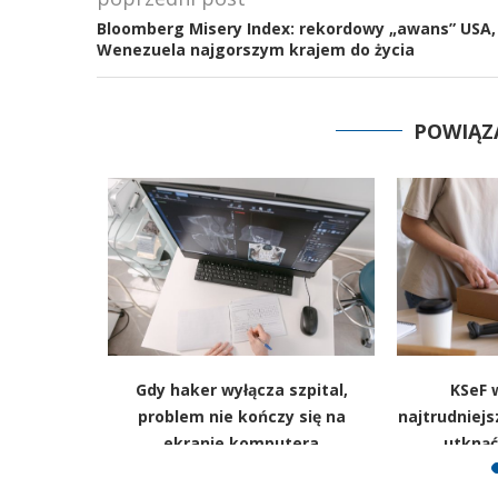
Bloomberg Misery Index: rekordowy „awans” USA,
Wenezuela najgorszym krajem do życia
POWIĄZ
ze, niż to,
Gdy haker wyłącza szpital,
KSeF 
ek idzie w
problem nie kończy się na
najtrudniejs
ekranie komputera
utknąć