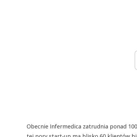
Obecnie Infermedica zatrudnia ponad 100 s
tej pory start-up ma blisko 60 klientów b