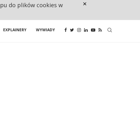
×
ępu do plików cookies w
CO TRZECIĄ ZŁOTÓWKĘ Z EMER
EXPLAINERY
WYWIADY