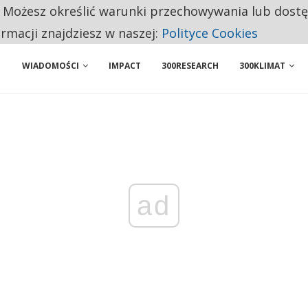
. Możesz określić warunki przechowywania lub dost
 PRZEMYSŁ. NA LIŚCIE SĄ DWA PODMIOTY Z POLSKI
ormacji znajdziesz w naszej:
Polityce Cookies
WIADOMOŚCI
IMPACT
300RESEARCH
300KLIMAT
ad