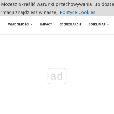
. Możesz określić warunki przechowywania lub dost
 PRZEMYSŁ. NA LIŚCIE SĄ DWA PODMIOTY Z POLSKI
ormacji znajdziesz w naszej:
Polityce Cookies
WIADOMOŚCI
IMPACT
300RESEARCH
300KLIMAT
ad