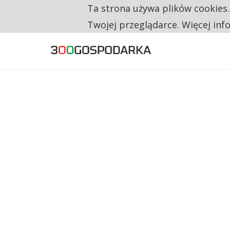
Ta strona używa plików cookies
TYLKO U NAS
RESTRYKCJE CHIN UDERZAJĄ W EUROPEJSKI
Twojej przeglądarce. Więcej inf