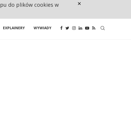
×
ępu do plików cookies w
CO TRZECIĄ ZŁOTÓWKĘ Z EMER
EXPLAINERY
WYWIADY