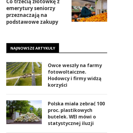
Co trzecią złotówkę z
emerytury seniorzy
przeznaczają na
podstawowe zakupy
NAJNOWSZE ARTYKUŁY
Owce weszły na farmy
fotowoltaiczne.
Hodowcy i firmy widzą
korzyści
Polska miała zebrać 100
proc. plastikowych
butelek. WEI mówi o
statystycznej iluzji