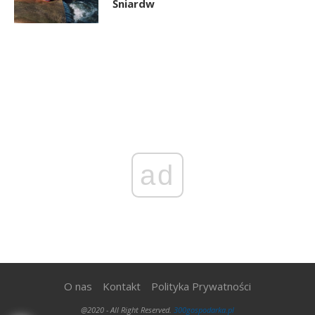
Śniardw
ad
O nas
Kontakt
Polityka Prywatności
@2020 - All Right Reserved.
300gospodarka.pl