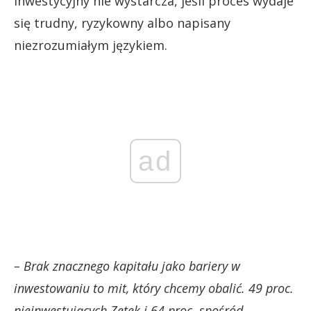
inwestycyjny nie wystarcza, jeśli proces wydaje
się trudny, ryzykowny albo napisany
niezrozumiałym językiem.
ad
– Brak znacznego kapitału jako bariery w
inwestowaniu to mit, który chcemy obalić. 49 proc.
nieinwestujących Zetek i 64 proc. spośród