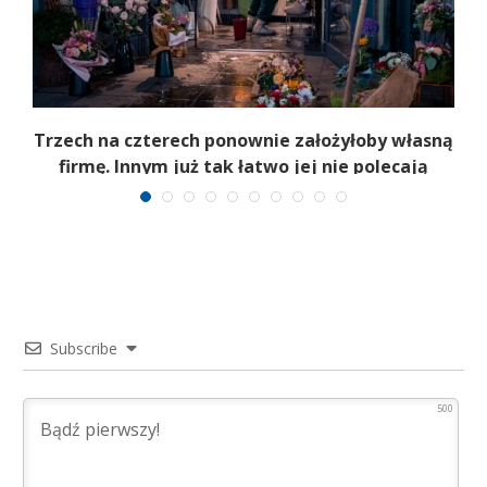
b
Trzech na czterech ponownie założyłoby własną
firmę. Innym już tak łatwo jej nie polecają
Subscribe
500