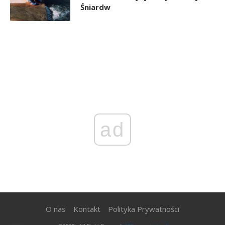
Śniardw
ad
O nas
Kontakt
Polityka Prywatności