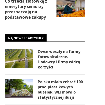
Co trzecią złotówkę z
emerytury seniorzy
przeznaczają na
podstawowe zakupy
NAJNOWSZE ARTYKUŁY
Owce weszły na farmy
fotowoltaiczne.
Hodowcy i firmy widzą
korzyści
Polska miała zebrać 100
proc. plastikowych
butelek. WEI mówi o
statystycznej iluzji