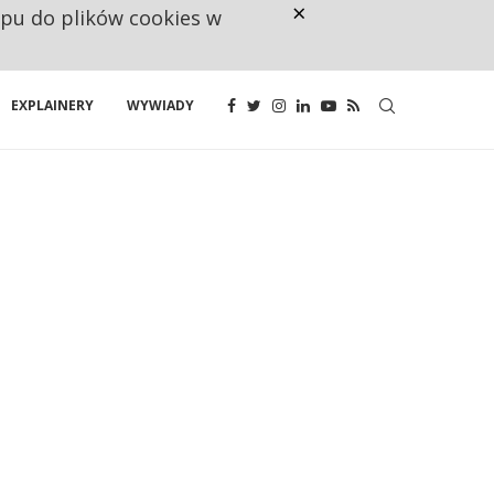
×
ępu do plików cookies w
CO TRZECIĄ ZŁOTÓWKĘ Z EMER
EXPLAINERY
WYWIADY