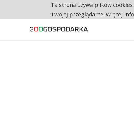
Ta strona używa plików cookies
TYLKO U NAS
RESTRYKCJE CHIN UDERZAJĄ W EUROPEJSKI
Twojej przeglądarce. Więcej inf