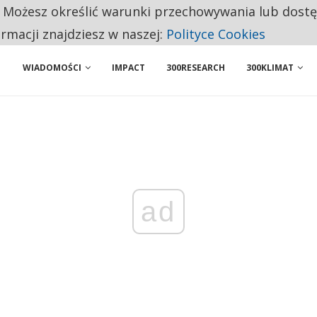
. Możesz określić warunki przechowywania lub dost
 PRZEMYSŁ. NA LIŚCIE SĄ DWA PODMIOTY Z POLSKI
ormacji znajdziesz w naszej:
Polityce Cookies
WIADOMOŚCI
IMPACT
300RESEARCH
300KLIMAT
ad