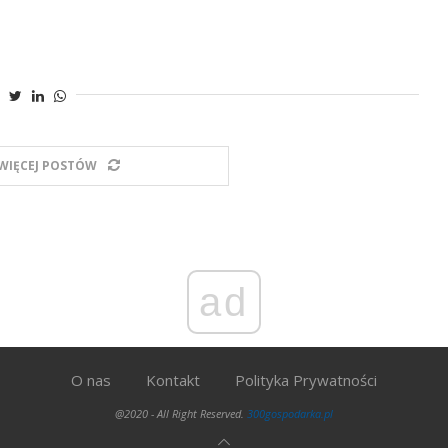
WIĘCEJ POSTÓW
ad
O nas
Kontakt
Polityka Prywatności
@2020 - All Right Reserved.
300gospodarka.pl