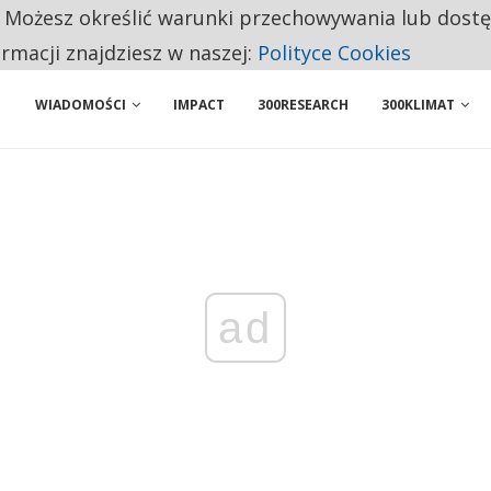
. Możesz określić warunki przechowywania lub dost
 PRZEMYSŁ. NA LIŚCIE SĄ DWA PODMIOTY Z POLSKI
ormacji znajdziesz w naszej:
Polityce Cookies
WIADOMOŚCI
IMPACT
300RESEARCH
300KLIMAT
ad