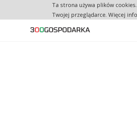
Ta strona używa plików cookies
TYLKO U NAS
RESTRYKCJE CHIN UDERZAJĄ W EUROPEJSKI
Twojej przeglądarce. Więcej inf