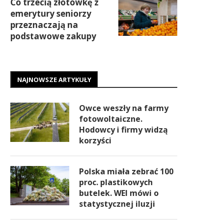
Co trzecią złotówkę z
emerytury seniorzy
przeznaczają na
podstawowe zakupy
NAJNOWSZE ARTYKUŁY
Owce weszły na farmy
fotowoltaiczne.
Hodowcy i firmy widzą
korzyści
Polska miała zebrać 100
proc. plastikowych
butelek. WEI mówi o
statystycznej iluzji