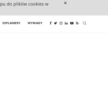
×
ępu do plików cookies w
CO TRZECIĄ ZŁOTÓWKĘ Z EMER
EXPLAINERY
WYWIADY