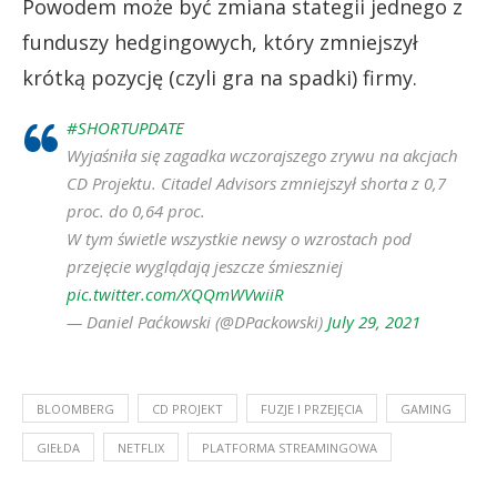
Powodem może być zmiana stategii jednego z
funduszy hedgingowych, który zmniejszył
krótką pozycję (czyli gra na spadki) firmy.
#SHORTUPDATE
Wyjaśniła się zagadka wczorajszego zrywu na akcjach
CD Projektu. Citadel Advisors zmniejszył shorta z 0,7
proc. do 0,64 proc.
W tym świetle wszystkie newsy o wzrostach pod
przejęcie wyglądają jeszcze śmieszniej
pic.twitter.com/XQQmWVwiiR
— Daniel Paćkowski (@DPackowski)
July 29, 2021
BLOOMBERG
CD PROJEKT
FUZJE I PRZEJĘCIA
GAMING
GIEŁDA
NETFLIX
PLATFORMA STREAMINGOWA