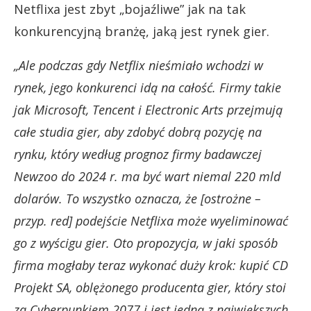
Netflixa jest zbyt „bojaźliwe” jak na tak
konkurencyjną branżę, jaką jest rynek gier.
„Ale podczas gdy Netflix nieśmiało wchodzi w
rynek, jego konkurenci idą na całość. Firmy takie
jak Microsoft, Tencent i Electronic Arts przejmują
całe studia gier, aby zdobyć dobrą pozycję na
rynku, który według prognoz firmy badawczej
Newzoo do 2024 r. ma być wart niemal 220 mld
dolarów. To wszystko oznacza, że [ostrożne –
przyp. red] podejście Netflixa może wyeliminować
go z wyścigu gier. Oto propozycja, w jaki sposób
firma mogłaby teraz wykonać duży krok: kupić CD
Projekt SA, oblężonego producenta gier, który stoi
za Cyberpunkiem 2077 i jest jedną z największych