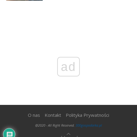
ad
O nas
Kontakt
Polityka Prywatności
@2020 - All Right Reserved.
300gospodarka.pl