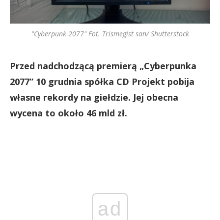
"Cyberpunk 2077" Fot. Trismegist san/ Shutterstock
Przed nadchodzącą premierą „Cyberpunka
2077” 10 grudnia spółka CD Projekt pobija
własne rekordy na giełdzie. Jej obecna
wycena to około 46 mld zł.
ad