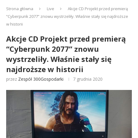
Strona główna
Live
Akcje CD Projekt przed premierą
“Cyberpunk 2077” znowu wystrzeliły. Właśnie stały się najdroższe
w historii
Akcje CD Projekt przed premierą
“Cyberpunk 2077” znowu
wystrzeliły. Właśnie stały się
najdroższe w historii
przez
Zespół 300Gospodarki
7 grudnia 2020