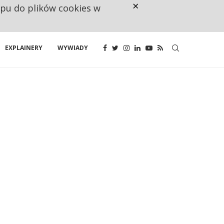
×
ępu do plików cookies w
NA JEDEN WAKAT PRZYPADAJĄ 
EXPLAINERY
WYWIADY