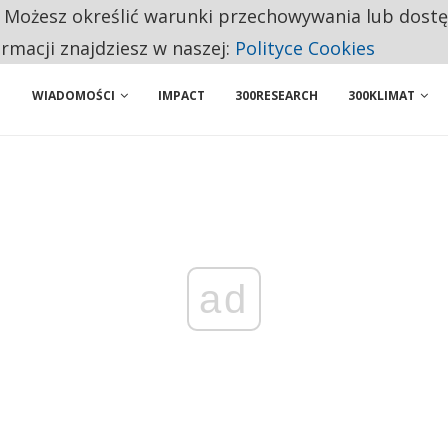
. Możesz określić warunki przechowywania lub dost
NIORZY PRZEZNACZAJĄ NA PODSTAWOWE ZAKUPY
ormacji znajdziesz w naszej:
Polityce Cookies
WIADOMOŚCI
IMPACT
300RESEARCH
300KLIMAT
ad