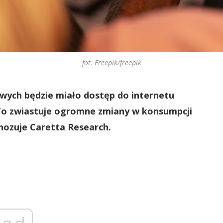
fot. Freepik/freepik
ych będzie miało dostęp do internetu
To zwiastuje ogromne zmiany w konsumpcji
gnozuje Caretta Research.