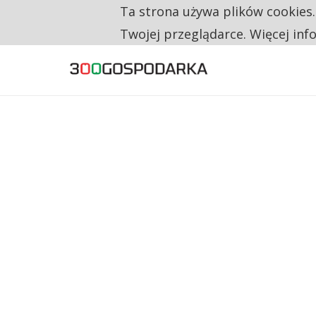
Ta strona używa plików cookies
TYLKO U NAS
CO TRZECIĄ ZŁOTÓWKĘ Z EMERYTURY SE
Twojej przeglądarce. Więcej inf