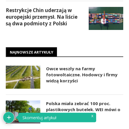
Restrykcje Chin uderzają w
europejski przemysł. Na liście
są dwa podmioty z Polski
NAJNOWSZE ARTYKUŁY
Owce weszły na farmy
fotowoltaiczne. Hodowcy i firmy
widzą korzyści
Polska miała zebrać 100 proc.
plastikowych butelek. WEI mówi o
statystycznej iluzji
x
Skomentuj artykuł