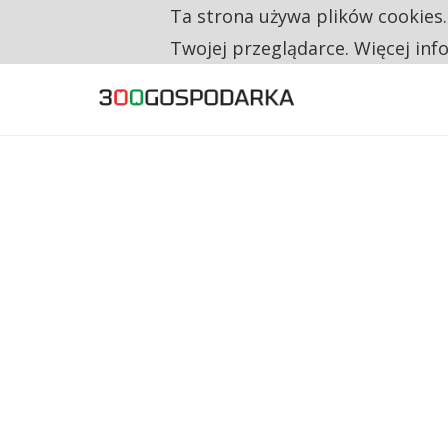
Ta strona używa plików cookies
TYLKO U NAS
CO TRZECIĄ ZŁOTÓWKĘ Z EMERYTURY SE
Twojej przeglądarce. Więcej inf