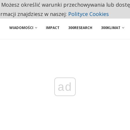
. Możesz określić warunki przechowywania lub dost
NIORZY PRZEZNACZAJĄ NA PODSTAWOWE ZAKUPY
ormacji znajdziesz w naszej:
Polityce Cookies
WIADOMOŚCI
IMPACT
300RESEARCH
300KLIMAT
ad