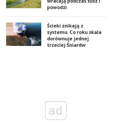
wracają podczas susz i
powodzi
Ścieki znikają z
systemu. Co roku skala
dorównuje jednej
trzeciej Śniardw
ad