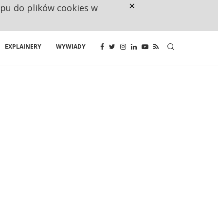
×
ępu do plików cookies w
NA JEDEN WAKAT PRZYPADAJĄ 
EXPLAINERY
WYWIADY