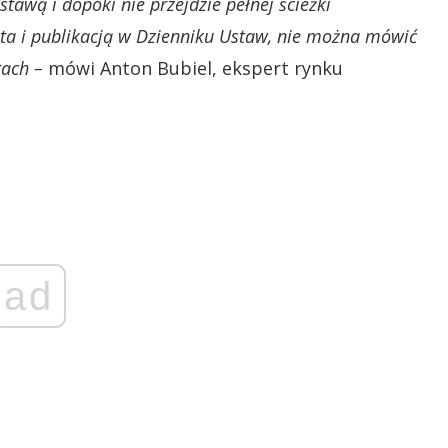
ustawą i dopóki nie przejdzie pełnej ścieżki
nta i publikacją w Dzienniku Ustaw, nie można mówić
rach –
mówi Anton Bubiel, ekspert rynku
ad