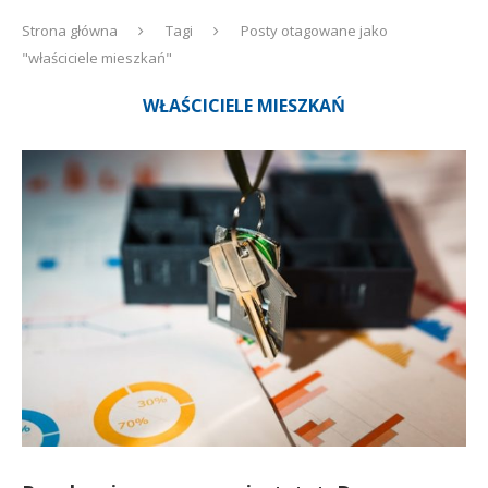
Strona główna
Tagi
Posty otagowane jako
"właściciele mieszkań"
WŁAŚCICIELE MIESZKAŃ