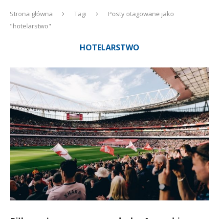
Strona główna
Tagi
Posty otagowane jako
"hotelarstwo"
HOTELARSTWO