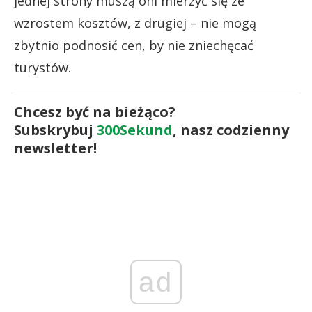
jednej strony muszą oni mierzyć się ze
wzrostem kosztów, z drugiej – nie mogą
zbytnio podnosić cen, by nie zniechęcać
turystów.
Chcesz być na bieżąco?
Subskrybuj
300Sekund
, nasz codzienny
newsletter!
ad