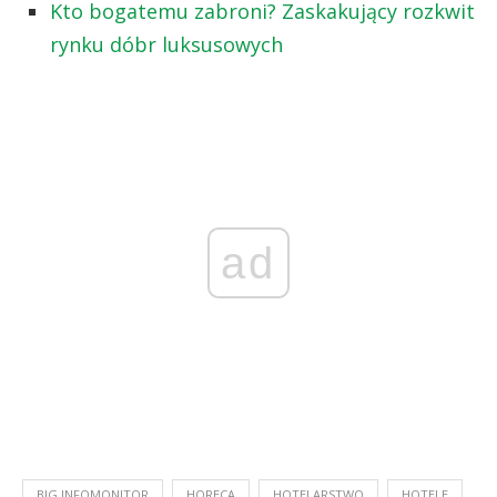
Kto bogatemu zabroni? Zaskakujący rozkwit
rynku dóbr luksusowych
ad
BIG INFOMONITOR
HORECA
HOTELARSTWO
HOTELE