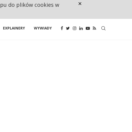
×
ępu do plików cookies w
NA JEDEN WAKAT PRZYPADAJĄ 
EXPLAINERY
WYWIADY