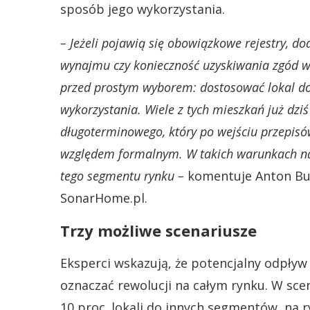
sposób jego wykorzystania.
– Jeżeli pojawią się obowiązkowe rejestry, d
wynajmu czy konieczność uzyskiwania zgód ws
przed prostym wyborem: dostosować lokal do
wykorzystania. Wiele z tych mieszkań już dzi
długoterminowego, który po wejściu przepis
względem formalnym. W takich warunkach nat
tego segmentu rynku –
komentuje Anton Bub
SonarHome.pl.
Trzy możliwe scenariusze
Eksperci wskazują, że potencjalny odpły
oznaczać rewolucji na całym rynku. W sce
10 proc. lokali do innych segmentów, na r