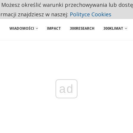
. Możesz określić warunki przechowywania lub dost
NIORZY PRZEZNACZAJĄ NA PODSTAWOWE ZAKUPY
ormacji znajdziesz w naszej:
Polityce Cookies
WIADOMOŚCI
IMPACT
300RESEARCH
300KLIMAT
ad