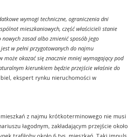
odatkowe wymogi techniczne, ograniczenia dni
pólnot mieszkaniowych, część właścicieli stanie
 nowych zasad albo zmienić sposób jego
ś jest w pełni przygotowanych do najmu
ów może okazać się znacznie mniej wymagający pod
uralnym kierunkiem będzie przejście właśnie do
iel, ekspert rynku nieruchomości w
w mieszkań z najmu krótkoterminowego nie musi
nariuszu łagodnym, zakładającym przejście około
ynek trafiłoby około 6 tys. mieszkań. Taki impuls