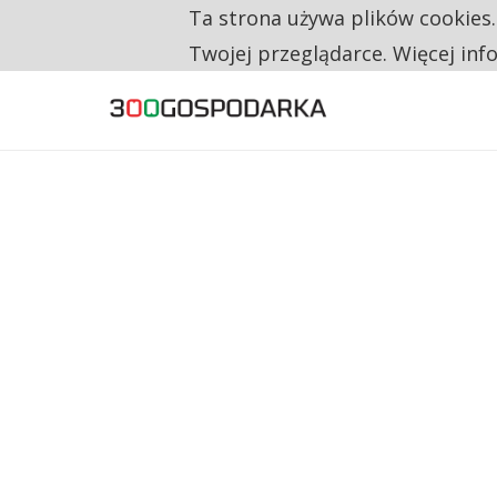
Ta strona używa plików cookies
TYLKO U NAS
CO TRZECIĄ ZŁOTÓWKĘ Z EMERYTURY SE
Twojej przeglądarce. Więcej inf