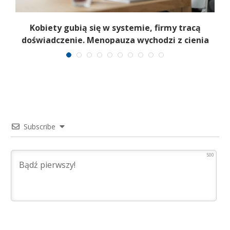
a
Kobiety gubią się w systemie, firmy tracą
6
doświadczenie. Menopauza wychodzi z cienia
Subscribe
500