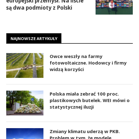
europejski przemysł. Na liście
są dwa podmioty z Polski
NAJNOWSZE ARTYKUŁY
Owce weszły na farmy
fotowoltaiczne. Hodowcy i firmy
widzą korzyści
Polska miała zebrać 100 proc.
plastikowych butelek. WEI mówi o
statystycznej iluzji
Zmiany klimatu uderzą w PKB.
Problem w tym, że modele