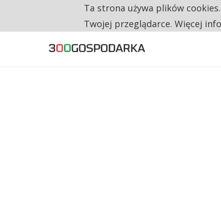
Ta strona używa plików cookies
RESTRYKCJE CHIN UDERZAJĄ W EUROPEJSKI
TYLKO U NAS
Twojej przeglądarce. Więcej inf
CO TRZECIĄ ZŁOTÓWKĘ Z EMERYTURY SE