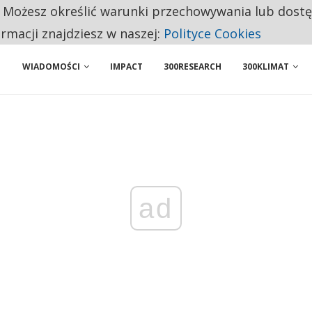
. Możesz określić warunki przechowywania lub dost
 PRZEMYSŁ. NA LIŚCIE SĄ DWA PODMIOTY Z POLSKI
ormacji znajdziesz w naszej:
Polityce Cookies
NIORZY PRZEZNACZAJĄ NA PODSTAWOWE ZAKUPY
WIADOMOŚCI
IMPACT
300RESEARCH
300KLIMAT
ad