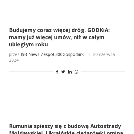
Budujemy coraz więcej dróg. GDDKiA:
mamy już więcej umów, niż w całym
ubiegłym roku
przez
ISB News
Zespół 300Gospodarki
20 czerwca
2024
Rumunia spieszy się z budową Autostrady
Mołdawskiej. Ukraińskie ciężarówki ominą