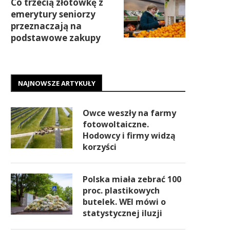
Co trzecią złotówkę z
emerytury seniorzy
przeznaczają na
podstawowe zakupy
NAJNOWSZE ARTYKUŁY
Owce weszły na farmy
fotowoltaiczne.
Hodowcy i firmy widzą
korzyści
Polska miała zebrać 100
proc. plastikowych
butelek. WEI mówi o
statystycznej iluzji