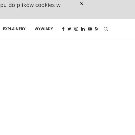
×
ępu do plików cookies w
NA JEDEN WAKAT PRZYPADAJĄ 
EXPLAINERY
WYWIADY