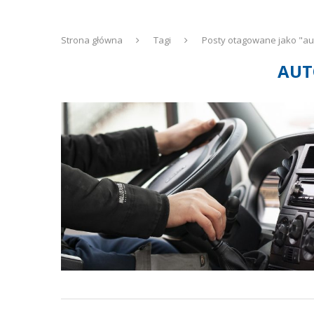
Strona główna
Tagi
Posty otagowane jako "au
AUT