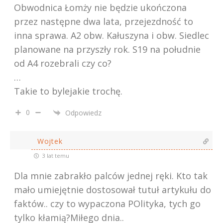
Obwodnica Łomży nie będzie ukończona
przez następne dwa lata, przejezdność to
inna sprawa. A2 obw. Kałuszyna i obw. Siedlec
planowane na przyszły rok. S19 na południe
od A4 rozebrali czy co?
…
Takie to bylejakie trochę.
0
Odpowiedz
Wojtek
3 lat temu
Dla mnie zabrakło palców jednej ręki. Kto tak
mało umiejętnie dostosował tutuł artykułu do
faktów.. czy to wypaczona POlityka, tych go
tylko kłamią?Miłego dnia..