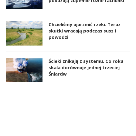
pokazują zupełnie różne rachunki
Chcieliśmy ujarzmić rzeki. Teraz
skutki wracają podczas susz i
powodzi
Ścieki znikają z systemu. Co roku
skala dorównuje jednej trzeciej
Śniardw