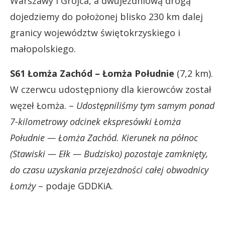
Warszawy i Grójca, a dwujezdniową drogą
dojedziemy do położonej blisko 230 km dalej
granicy województw świętokrzyskiego i
małopolskiego.
S61 Łomża Zachód – Łomża Południe
(7,2 km).
W czerwcu udostępniony dla kierowców został
węzeł Łomża. –
Udostępniliśmy tym samym ponad
7-kilometrowy odcinek ekspresówki Łomża
Południe — Łomża Zachód. Kierunek na północ
(Stawiski — Ełk — Budzisko) pozostaje zamknięty,
do czasu uzyskania przejezdności całej obwodnicy
Łomży
– podaje GDDKiA.