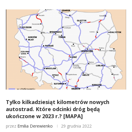
Tylko kilkadziesiąt kilometrów nowych
autostrad. Które odcinki dróg będą
ukończone w 2023 r.? [MAPA]
przez
Emilia Derewienko
29 grudnia 2022