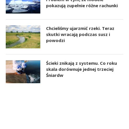
pokazują zupełnie różne rachunki
Chcieliśmy ujarzmić rzeki. Teraz
skutki wracają podczas susz i
powodzi
Ścieki znikają z systemu. Co roku
skala dorównuje jednej trzeciej
Śniardw